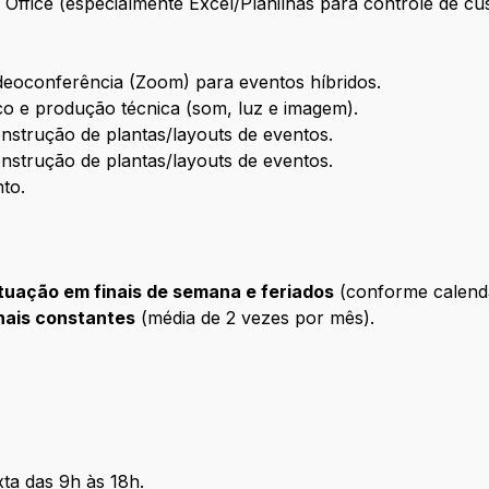
Office (especialmente Excel/Planilhas para controle de cus
eoconferência (Zoom) para eventos híbridos.
co e produção técnica (som, luz e imagem).
strução de plantas/layouts de eventos.
strução de plantas/layouts de eventos.
to.
 atuação em finais de semana e feriados
(conforme calendá
onais constantes
(média de 2 vezes por mês).
ta das 9h às 18h.