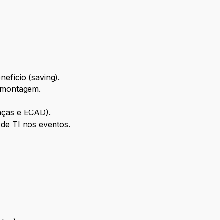
efício (saving).
esmontagem.
enças e ECAD).
de TI nos eventos.