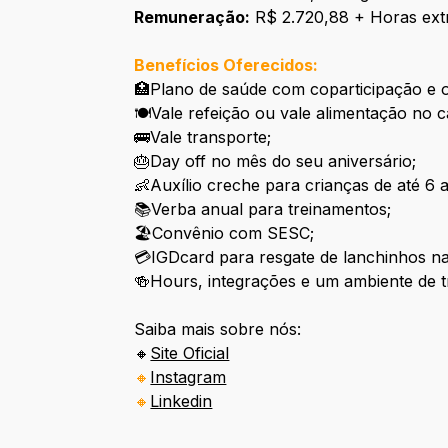
Remuneração:
R$ 2.720,88 + Horas extr
Benefícios Oferecidos:
🏥Plano de saúde com coparticipação e o
🍽️Vale refeição ou vale alimentação no c
🚌Vale transporte;
🎂Day off no mês do seu aniversário;
👶Auxílio creche para crianças de até 6 
📚Verba anual para treinamentos;
🏖️Convênio com SESC;
💳IGDcard para resgate de lanchinhos n
🍻Hours, integrações e um ambiente de t
Saiba mais sobre nós:
🔸
Site Oficial
🔸
Instagram
🔸
Linkedin