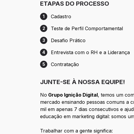
ETAPAS DO PROCESSO
Cadastro
1
Etapa 1: Cadastro
Teste de Perfil Comportamental
2
Etapa 2: Teste de Perfil Comportamental
Desafio Prático
3
Etapa 3: Desafio Prático
Entrevista com o RH e a Liderança
4
Etapa 4: Entrevista com o RH e a Lidera
Contratação
5
Etapa 5: Contratação
JUNTE-SE À NOSSA EQUIPE!
No
Grupo Ignição Digital
, temos um com
mercado ensinando pessoas comuns a cri
mil em apenas 7 dias consecutivos e aju
educação em marketing digital: somos um
Trabalhar com a gente significa: